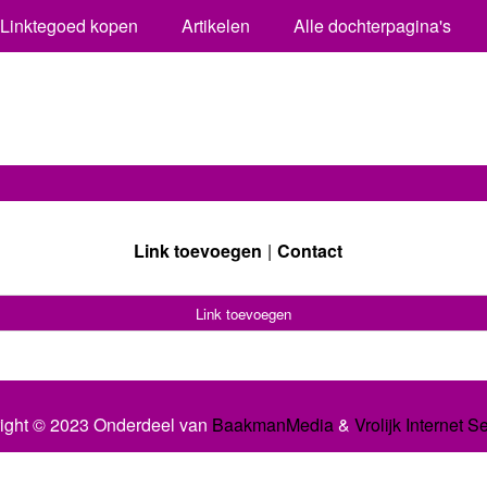
Linktegoed kopen
Artikelen
Alle dochterpagina's
Link toevoegen
Contact
Link toevoegen
ight © 2023 Onderdeel van
BaakmanMedia
&
Vrolijk Internet S